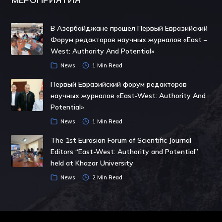
В Азербайджане прошел Первый Евразийский
Форум редакторов научных журналов «East –
West: Authority And Potential»
News
1 Min Read
Первый Евразийский форум редакторов
научных журналов «East-West: Authority And
Potential»
News
1 Min Read
The 1st Eurasian Forum of Scientific Journal
Editors “East-West: Authority and Potential”
held at Khazar University
News
2 Min Read