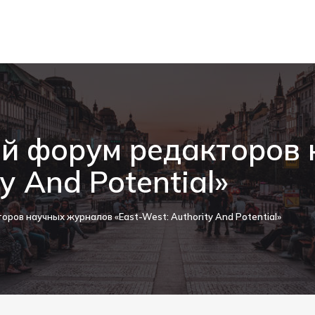
й форум редакторов
y And Potential»
ров научных журналов «East-West: Authority And Potential»