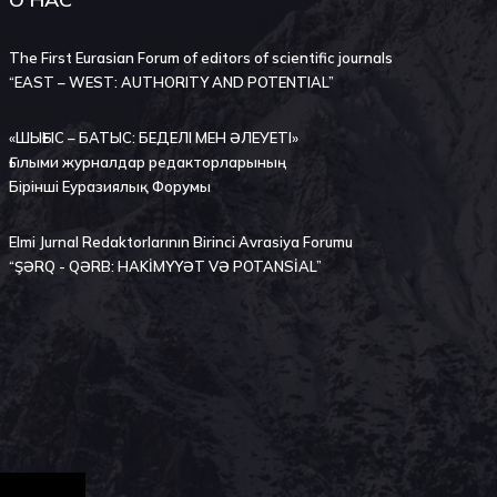
The First Eurasian Forum of editors of scientific journals
“EAST – WEST: AUTHORITY AND POTENTIAL”
«ШЫҒЫС – БАТЫС: БЕДЕЛІ МЕН ӘЛЕУЕТІ»
Ғылыми журналдар редакторларының
Бірінші Еуразиялық Форумы
Elmi Jurnal Redaktorlarının Birinci Avrasiya Forumu
“ŞӘRQ - QӘRB: HAKİMYYӘT VӘ POTANSİAL”