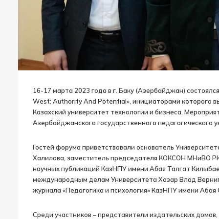
16-17 марта 2023 года в г. Баку (Азербайджан) состоялс
West: Authority And Potential», инициаторами которого
Казахский университет технологии и бизнеса. Меропри
Азербайджанского государственного педагогического ун
Гостей форума приветствовали основатель Университет
Халилова, заместитель председателя КОКСОН МНиВО РК
научных публикаций КазНПУ имени Абая Талгат Килыбае
международным делам Университета Хазар Влад Верниг
журнала «Педагогика и психология» КазНПУ имени Абая 
Среди участников – представители издательских домов,