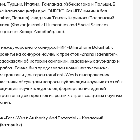
и, Турции, Италии, Таиланда, Узбекистана и Польши. В
ана Халитова (кафедра ЮНЕСКО КазНПУ имени Абая,
uiter, Польша), академик Танэль Керикмяэ (Таллинский
в (Khazar Journal of Humanities and Social Sciences,
верситет Хазар, Азербайджан).
международного конкурса НИР «Bilim zhane Bolashak»,
екты на конкурсе научных проектов «Zhana Izdenister».
 рассказали об истории компании, издаваемых журналах и
работ. Также был представлен новый казахстанско-
странтов и докторантов «East-West» и направления
частники обсуждали вопросы публикации научных статей в
социации научных журналов, формирования единой
рантов и докторантов из разных стран, создания научных
аний.
East-West: Authority And Potential» – Казахский
kaznpu.kz)