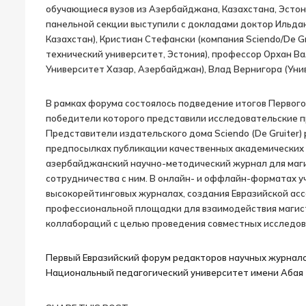
обучающиеся вузов из Азербайджана, Казахстана, Эстони
панельной секции выступили с докладами доктор Ильд
Казахстан), Кристиан Стефански (компания Sciendo/De Gr
технический университет, Эстония), профессор Орхан Валие
Университет Хазар, Азербайджан), Влад Вернигора (Уни
В рамках форума состоялось подведение итогов Первого 
победители которого представили исследовательские про
Представители издательского дома Sciendo (De Gruiter)
предпосылках публикации качественных академических 
азербайджанский научно-методический журнал для маги
сотрудничества с ним. В онлайн- и оффлайн-форматах у
высокорейтинговых журналах, создания Евразийской ас
профессиональной площадки для взаимодействия магист
коллабораций с целью проведения совместных исследов
Первый Евразийский форум редакторов научных журналов «
Национальный педагогический университет имени Абая (