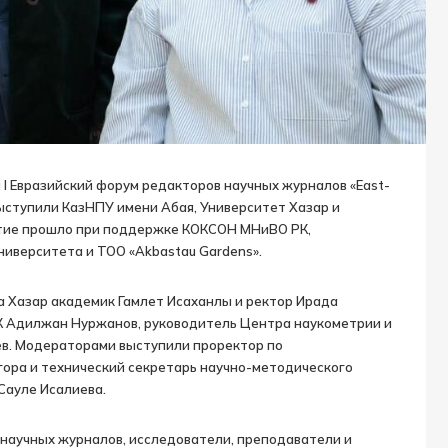
я I Евразийский форум редакторов научных журналов «East-
 выступили КазНПУ имени Абая, Университет Хазар и
ятие прошло при поддержке КОКСОН МНиВО РК,
иверситета и ТОО «Akbastau Gardens».
а Хазар академик Гамлет Исаханлы и ректор Ирада
 Адилжан Нуржанов, руководитель Центра наукометрии и
в. Модераторами выступили проректор по
ора и технический секретарь научно-методического
Сауле Исалиева.
 научных журналов, исследователи, преподаватели и