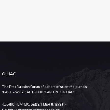
О НАС
The First Eurasian Forum of editors of scientific journals
“EAST – WEST: AUTHORITY AND POTENTIAL”
«ШЫҒЫС – БАТЫС: БЕДЕЛІ МЕН ӘЛЕУЕТІ»
Ғылыми журналдар редакторларының