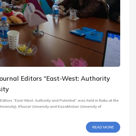
Journal Editors “East-West: Authority
ity
 Editors “East-West: Authority and Potential” was held in Baku at the
niversity), Khazar University and Kazakhstan University of
READ MORE