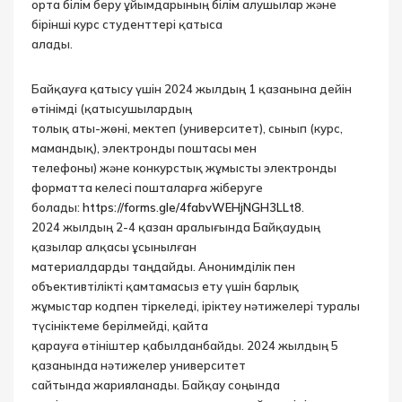
орта білім беру ұйымдарының білім алушылар және
бірінші курс студенттері қатыса
алады.
Байқауға қатысу үшін 2024 жылдың 1 қазанына дейін
өтінімді (қатысушылардың
толық аты-жөні, мектеп (университет), сынып (курс,
мамандық), электронды поштасы мен
телефоны) және конкурстық жұмысты электронды
форматта келесі пошталарға жіберуге
болады:
https://forms.gle/4fabvWEHjNGH3LLt8
.
2024 жылдың 2-4 қазан аралығында Байқаудың
қазылар алқасы ұсынылған
материалдарды таңдайды. Анонимділік пен
объективтілікті қамтамасыз ету үшін барлық
жұмыстар кодпен тіркеледі, іріктеу нәтижелері туралы
түсініктеме берілмейді, қайта
қарауға өтініштер қабылданбайды. 2024 жылдың 5
қазанында нәтижелер университет
сайтында жарияланады. Байқау соңында