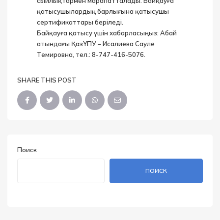
сыйлықтармен марапатталады. Байқауға
қатысушылардың барлығына қатысушы
сертификаттары беріледі.
Байқауға қатысу үшін хабарласыңыз: Абай
атындағы ҚазҰПУ – Исалиева Сауле
Темировна, тел.: 8-747-416-5076.
SHARE THIS POST
Поиск
ПОИСК