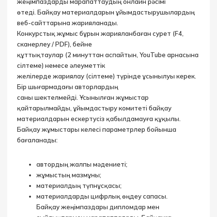
жеңімпаздарды марапаттаудың онлайн рәсімі
өтеді. Байқау материалдарын ұйымдастырушылардың
веб-сайттарына жарияланады.
Конкурстық жұмыс бұрын жарияланбаған сурет (F4,
сканерлеу / PDF), бейне
құттықтаулар (2 минуттан аспайтын, YouTube арнасына
сілтеме) немесе әлеуметтік
желілерде жариялау (сілтеме) түрінде ұсынылуы керек.
Бір шығармадағы авторлардың
саны шектелмейді. Ұсынылған жұмыстар
қайтарылмайды, ұйымдастыру комитеті байқау
материалдарын ескертусіз қабылдамауға құқылы.
Байқау жұмыстары келесі параметрлер бойынша
бағаланады:
автордың жалпы мәдениеті;
жұмыстың мазмұны;
материалдың түпнұсқасы;
материалдарды цифрлық өңдеу сапасы.
Байқау жеңімпаздары дипломдар мен