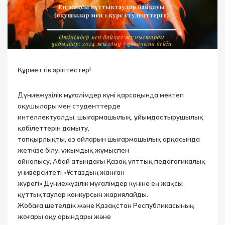
Құрметтік әріптестер!
Дүниежүзілік мұғалімдер күні қарсаңында мектеп
оқушылары мен студенттерде
интеллектуалды, шығармашылық, ұйымдастырушылық
қабілеттерін дамыту,
тапқырлықты, өз ойларын шығармашылық арқасында
жеткізе білу, ұжымдық жұмыспен
айналысу, Абай атындағы Қазақ ұлттық педагогикалық
университеті «Ұстаздың жанған
жүрегі» Дүниежүзілік мұғалімдер күніне ең жақсы
құттықтаулар конкурсын жариялайды.
Жобаға шетелдік және Қазақстан Республикасының
жоғары оқу орындары және